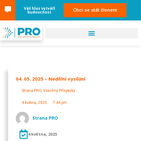
Váš hlas vytváří
Chci se stát členem
budoucnost
04. 05. 2025 – Nedělní vysílání
Strana PRO
,
Všechny Příspěvky
4 května, 2025
7:44 pm
Strana PRO
4 května, 2025