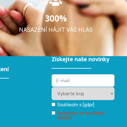
300
%
NASAZENÍ HÁJIT VÁŠ HLAS
Získejte naše novinky
jení
Souhlasím s [gdpr].
Souhlasím se zasíláním
sdělení