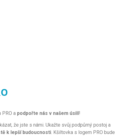
RO
em PRO a
podpořte nás v našem úsilí
!
k
á
z
at
,
ž
e
j
ste
s
n
á
mi
.
U
ka
ž
te
sv
ů
j
pod
p
ů
rn
ý
post
oj
a
tě k lepší budoucnosti
.
K
š
ilt
ov
ka
s
log
em
PRO
b
ude