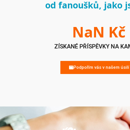
od fanoušků, jako j
NaN
 Kč
ZÍSKANÉ PŘÍSPĚVKY NA K
Podpořím vás v našem úsilí