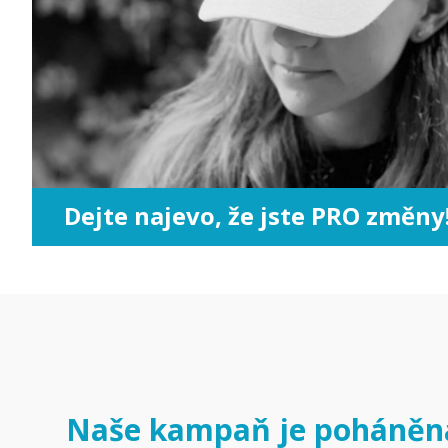
Dejte najevo, že jste PRO změny
Naše kampaň je poháněn