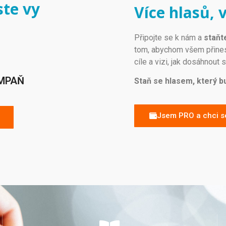
ste vy
Více hlasů, 
P
ř
ip
oj
te
se
k
n
á
m
a
staňte
tom
,
ab
ychom
v
š
em
p
ř
ine
c
í
le
a
viz
i
,
j
ak
dos
á
hn
out
s
AMPAŇ
Staň se hlasem, který b
Jsem PRO a chci se