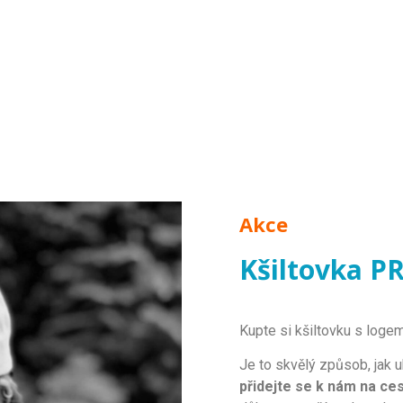
Akce
Kšiltovka P
Kupte si kšiltovku s log
Je
to
sk
v
ě
l
ý
z
p
ů
so
b
,
j
ak
u
přidejte se k nám na ces