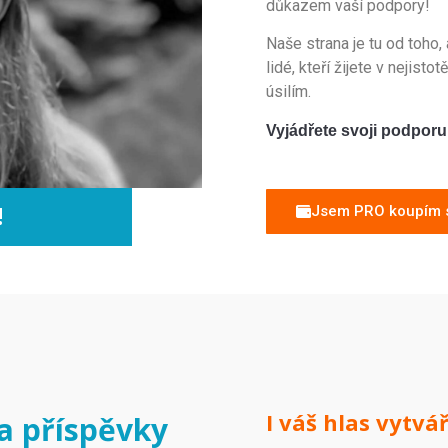
d
ů
k
az
em
va
š
í
pod
p
ory
!
Na
š
e
str
ana
je
tu
od
to
ho
,
lidé, kteří žijete v nejistot
ú
sil
í
m
.
V
y
j
á
d
ř
ete
 s
vo
ji
 pod
por
u
!
Jsem PRO koupím si
I váš hlas vytvá
a příspěvky