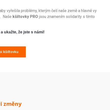
ab
y
v
y
ř
e
š
ila
prob
lé
my
,
k
ter
ý
m
č
el
í
na
š
e
z
em
ě
a hlavně vy
ě.
Na
š
e
kšiltovky PRO
js
ou
z
nam
en
í
m
solidarity
s
t
í
m
to
 a
 u
ka
ž
te
,
 ž
e
 j
ste
 s
 n
á
mi
!
 kšiltovku
ří změny