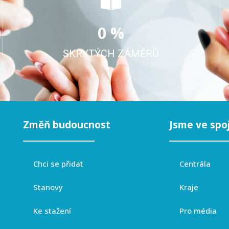
0
 %
SKRYTÝCH ZÁMĚRŮ
Změň budoucnost
Jsme ve spo
Chci se přidat
Centrála
Stanovy
Kraje
Ke stažení
Pro média