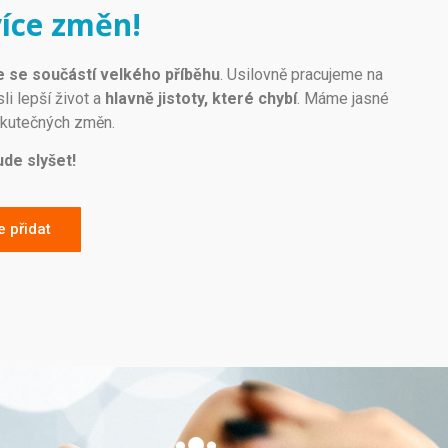
více změn!
 se součástí velkého příběhu
.
U
s
il
ov
n
ě
pr
ac
u
jeme
na
sli
le
p
š
í
ž
ivot a
hlavně jistoty, které chybí
.
M
á
me
j
as
n
é
k
ute
č
n
ý
ch
z
m
ě
n
.
ude slyšet!
 přidat