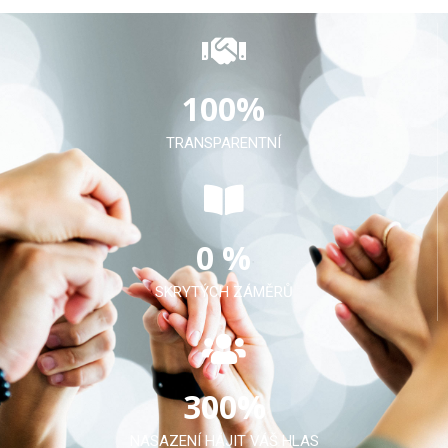
100
%
TRANSPARENTNÍ
0
 %
SKRYTÝCH ZÁMĚRŮ
300
%
NASAZENÍ HÁJIT VÁŠ HLAS