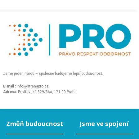
Jsme jeden národ – společně budujeme lepší budoucnost.
E-mail :
info@stranapro.cz
Adresa:
Povltavská 829/36a, 171 00 Praha
Změň budoucnost
Jsme ve spojení