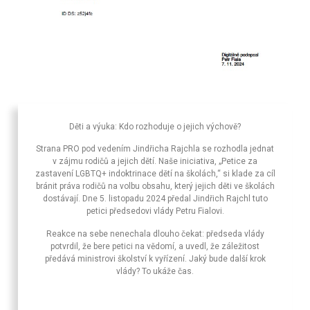
Děti a výuka: Kdo rozhoduje o jejich výchově?
Strana PRO pod vedením Jindřicha Rajchla se rozhodla jednat
v zájmu rodičů a jejich dětí. Naše iniciativa, „Petice za
zastavení LGBTQ+ indoktrinace dětí na školách,“ si klade za cíl
bránit práva rodičů na volbu obsahu, který jejich děti ve školách
dostávají. Dne 5. listopadu 2024 předal Jindřich Rajchl tuto
petici předsedovi vlády Petru Fialovi.
Reakce na sebe nenechala dlouho čekat: předseda vlády
potvrdil, že bere petici na vědomí, a uvedl, že záležitost
předává ministrovi školství k vyřízení. Jaký bude další krok
vlády? To ukáže čas.