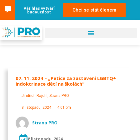
Váš hlas vytváří
Chci se stát členem
budoucnost
07. 11. 2024 – „Petice za zastavení LGBTQ+
indoktrinace dětí na školách“
Jindřich Rajchl
,
Strana PRO
8 listopadu, 2024
4:01 pm
Strana PRO
8 listopadu, 2024