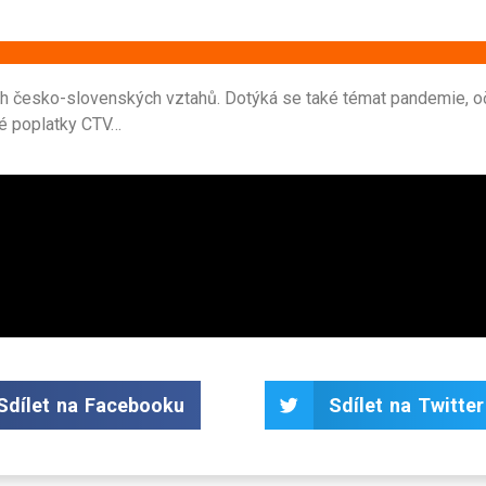
ch česko-slovenských vztahů. Dotýká se také témat pandemie, o
ské poplatky CTV…
Sdílet na Facebooku
Sdílet na Twitter