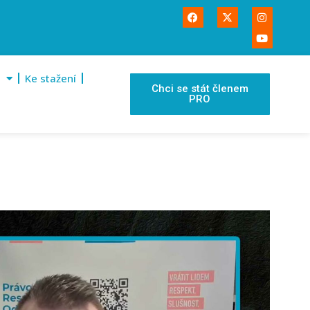
Ke stažení
Chci se stát členem
PRO