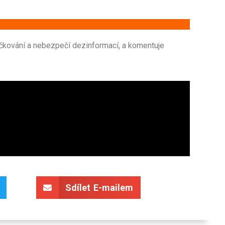
čkování a nebezpečí dezinformací, a komentuje
Sdílet E-mailem