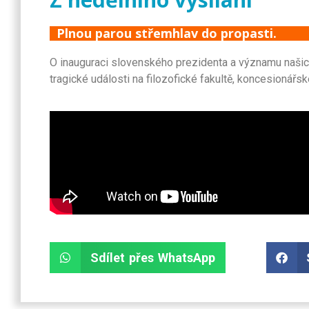
Plnou parou střemhlav do propasti.
O inauguraci slovenského prezidenta a významu naši
tragické události na filozofické fakultě, koncesionář
Sdílet přes WhatsApp