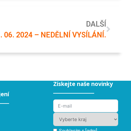
DALŠÍ
. 06. 2024 – NEDĚLNÍ VYSÍLÁNÍ.
Získejte naše novinky
jení
Souhlasím s [gdpr].