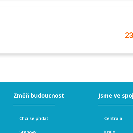
.
23
Změň budoucnost
Jsme ve spo
Chci se přidat
Centrála
Stanovy
Kraje