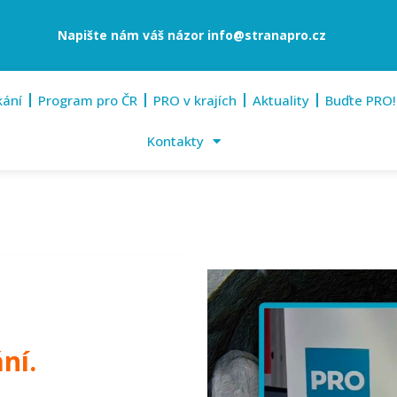
Napište nám váš názor
info@stranapro.cz
kání
Program pro ČR
PRO v krajích
Aktuality
Buďte PRO!
Kontakty
ní.