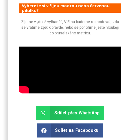
Vyberete si v říjnu modrou nebo červenou
pilulku?
Žijeme v „době vylhané“, V říjnu budeme rozhodovat, zda
se vrátíme zpět k pravdě, nebo se ponoříme ještě hlouběji
do bruselského matrixu.
Sdílet přes WhatsApp
Sdílet na Facebooku