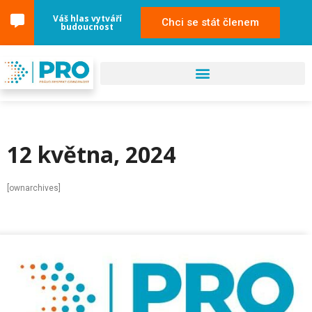
Váš hlas vytváří
Chci se stát členem
budoucnost
12 května, 2024
[ownarchives]