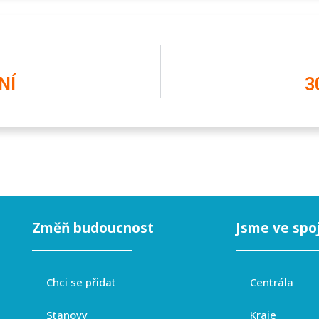
NÍ
3
Změň budoucnost
Jsme ve spo
Chci se přidat
Centrála
Stanovy
Kraje