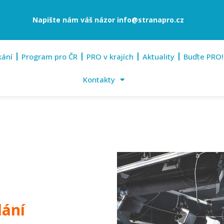
Napište nám váš názor
info@stranapro.cz
kání
Program pro ČR
PRO v krajích
Aktuality
Buďte PRO!
Kontakty
lání