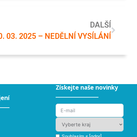
DALŠÍ
0. 03. 2025 – NEDĚLNÍ VYSÍLÁNÍ
Získejte naše novinky
jení
Souhlasím s [gdpr].