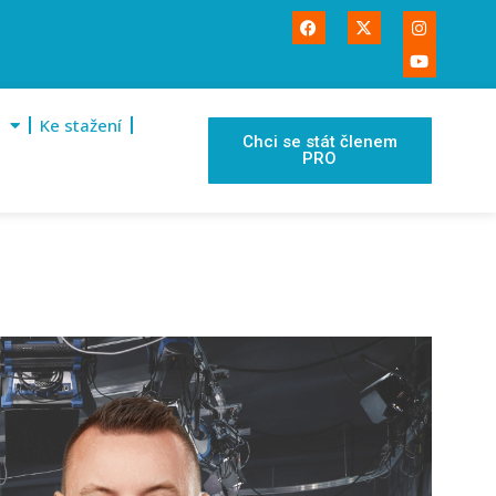
Ke stažení
Chci se stát členem
PRO