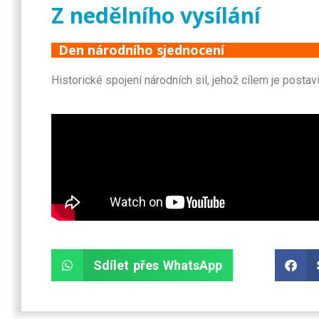
Z nedělního vysílání
Den národního sjednocení
Historické spojení národních sil, jehož cílem je postav
Sdílet přes WhatsApp