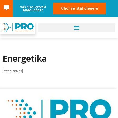
Váš hlas vytváří
Chci se stát členem
budoucnost
Energetika
[ownarchives]