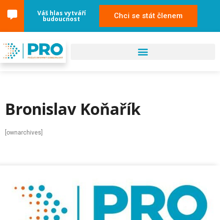
Váš hlas vytváří
Chci se stát členem
budoucnost
Bronislav Koňařík
[ownarchives]