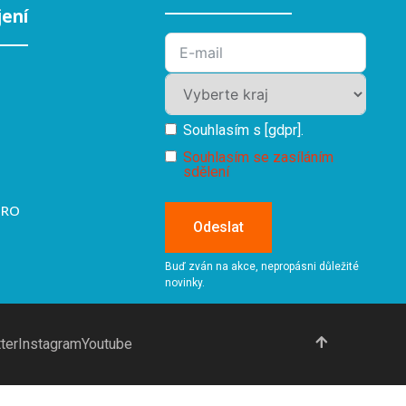
jení
Souhlasím s [gdpr].
Souhlasím se zasíláním
sdělení
PRO
Odeslat
Buď zván na akce, nepropásni důležité
novinky.
ter
Instagram
Youtube