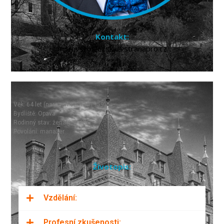
Kontakt:
moravskoslezsky@stranapro.cz
Věk: 64 let (narozen 12. 11. 1959)
Bydliště: Opava
Rodinný stav: ženatý, 3 děti
Povolání: manažer
Životopis:
Vzdělání:
Profesní zkušenosti: