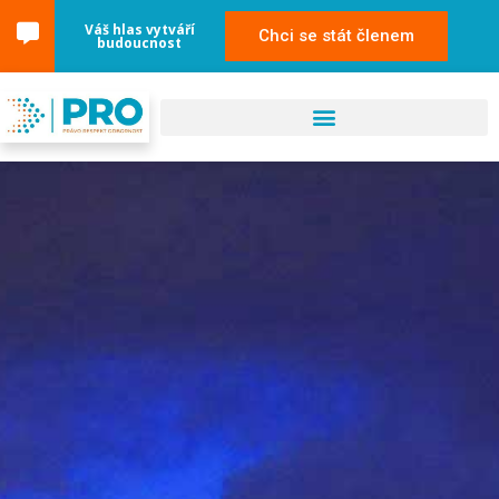
content
Váš hlas vytváří
Chci se stát členem
budoucnost