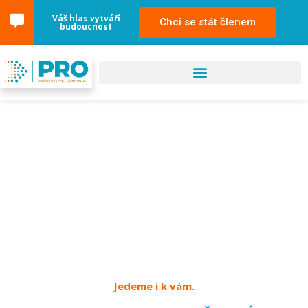
Váš hlas vytváří
Chci se stát členem
budoucnost
09. dubna 2024
Uherský Brod – POZOR
ZMĚNA MÍSTA
Jedeme i k vám.