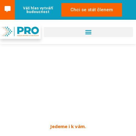
Váš hlas vytváří
Chci se stát členem
budoucnost
16. dubna 2024
Zlín
Jedeme i k vám.