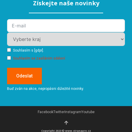
Získejte naše novinky
Souhlasím s [gdpr].
Souhlasím se zasíláním sdělení
Odeslat
Buď zván na akce, nepropásni důležité novinky.
Facebook
Twitter
Instagram
Youtube
Copyright 2023 © www.stranapro.cz