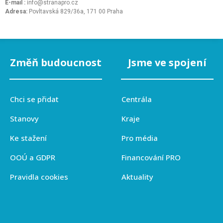
E-mail :
info@stranapro.cz
Adresa:
Povltavská 829/36a, 171 00 Praha
Změň budoucnost
Jsme ve spojení
Chci se přidat
Centrála
Stanovy
Kraje
Ke stažení
Pro média
OOÚ a GDPR
Financování PRO
Pravidla cookies
Aktuality