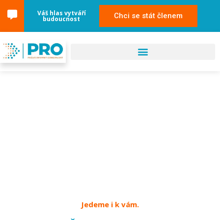
Váš hlas vytváří
Chci se stát členem
budoucnost
30. dubna 2024
České Budejovice
Jedeme i k vám.