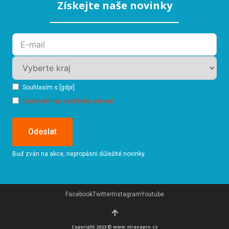
Získejte naše novinky
Souhlasím s [gdpr].
Souhlasím se zasíláním sdělení
Odeslat
Buď zván na akce, nepropásni důležité novinky.
Facebook
Twitter
Instagram
Youtube
Copyright 2023 © www.stranapro.cz