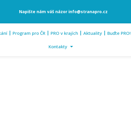
Napište nám váš názor
info@stranapro.cz
kání
Program pro ČR
PRO v krajích
Aktuality
Buďte PRO!
Kontakty
01. května 2024
Prachatice