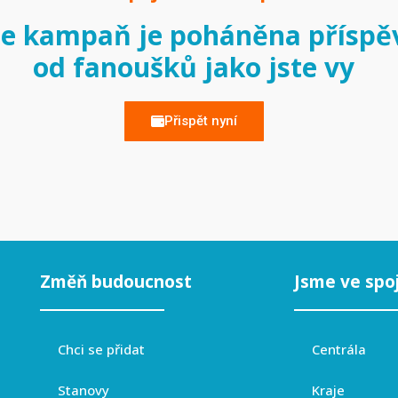
e kampaň je poháněna příspě
od fanoušků jako jste vy
Přispět nyní
Změň budoucnost
Jsme ve spo
Chci se přidat
Centrála
Stanovy
Kraje