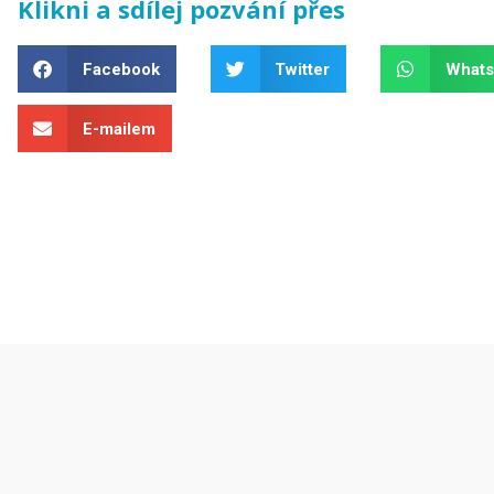
Klikni a sdílej pozvání přes
Facebook
Twitter
What
E-mailem