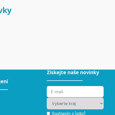
vky
Získejte naše novinky
jení
Souhlasím s [gdpr].