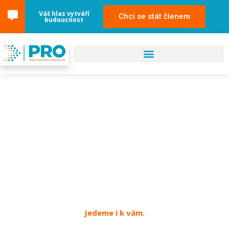
Váš hlas vytváří
Chci se stát členem
budoucnost
07. května 2024
Opava
Jedeme i k vám.