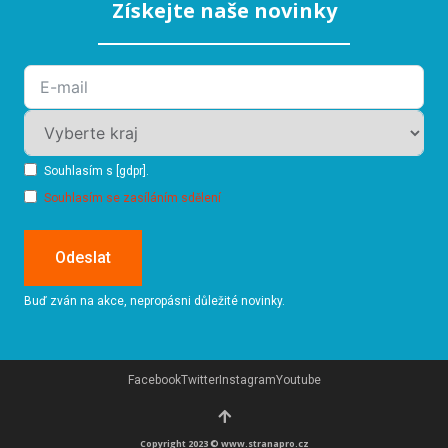
Získejte naše novinky
Souhlasím s [gdpr].
Souhlasím se zasíláním sdělení
Odeslat
Buď zván na akce, nepropásni důležité novinky.
Facebook
Twitter
Instagram
Youtube
Copyright 2023 © www.stranapro.cz