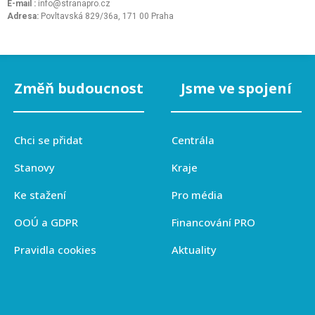
E-mail :
info@stranapro.cz
Adresa:
Povltavská 829/36a, 171 00 Praha
Změň budoucnost
Jsme ve spojení
Chci se přidat
Centrála
Stanovy
Kraje
Ke stažení
Pro média
OOÚ a GDPR
Financování PRO
Pravidla cookies
Aktuality