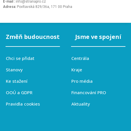
E-mail :
info@stranapro.cz
Adresa:
Povltavská 829/36a, 171 00 Praha
Změň budoucnost
Jsme ve spojení
Chci se přidat
Centrála
Stanovy
Kraje
Ke stažení
Pro média
OOÚ a GDPR
Financování PRO
Pravidla cookies
Aktuality