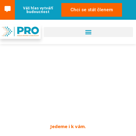
Váš hlas vytváří
Chci se stát členem
budoucnost
09. května 2024
Havířov
Jedeme i k vám.