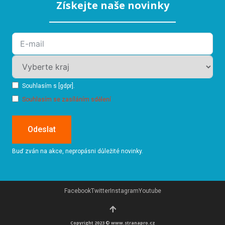
Získejte naše novinky
Souhlasím s [gdpr].
Souhlasím se zasíláním sdělení
Odeslat
Buď zván na akce, nepropásni důležité novinky.
Facebook
Twitter
Instagram
Youtube
Copyright 2023 © www.stranapro.cz