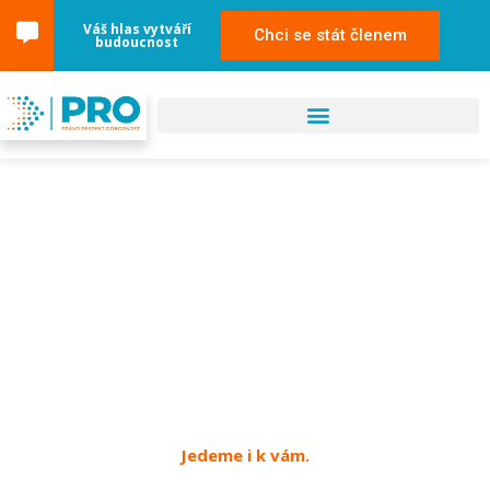
Váš hlas vytváří
Chci se stát členem
budoucnost
16. května 2024
Jičín
Jedeme i k vám.