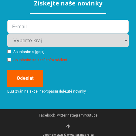
Získejte naše novinky
Souhlasím s [gdpr].
Souhlasím se zasíláním sdělení
Odeslat
Buď zván na akce, nepropásni důležité novinky.
Facebook
Twitter
Instagram
Youtube
Copyright 2023 © www.stranapro.cz