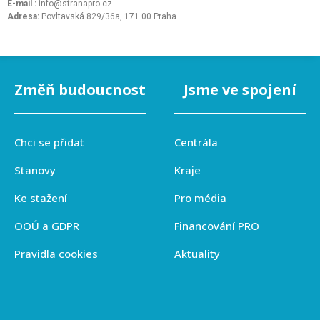
E-mail :
info@stranapro.cz
Adresa:
Povltavská 829/36a, 171 00 Praha
Změň budoucnost
Jsme ve spojení
Chci se přidat
Centrála
Stanovy
Kraje
Ke stažení
Pro média
OOÚ a GDPR
Financování PRO
Pravidla cookies
Aktuality