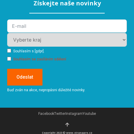
Získejte naše novinky
Souhlasím s [gdpr].
Souhlasím se zasíláním sdělení
Odeslat
Buď zván na akce, nepropásni důležité novinky.
Facebook
Twitter
Instagram
Youtube
Copyright 2023 © www.stranapro.cz