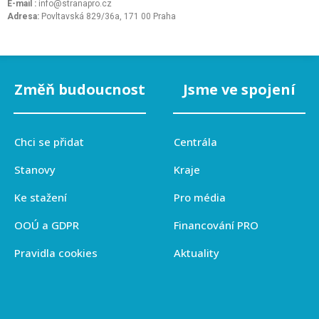
E-mail :
info@stranapro.cz
Adresa:
Povltavská 829/36a, 171 00 Praha
Změň budoucnost
Jsme ve spojení
Chci se přidat
Centrála
Stanovy
Kraje
Ke stažení
Pro média
OOÚ a GDPR
Financování PRO
Pravidla cookies
Aktuality