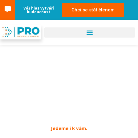
Váš hlas vytváří
Chci se stát členem
budoucnost
29. května 2024
Brandýs nad Labem
Jedeme i k vám.