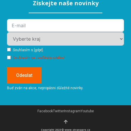
Získejte naše novinky
Souhlasím s [gdpr].
Souhlasím se zasíláním sdělení
Odeslat
Buď zván na akce, nepropásni důležité novinky.
Facebook
Twitter
Instagram
Youtube
Copyright 2023 © www.stranapro.cz