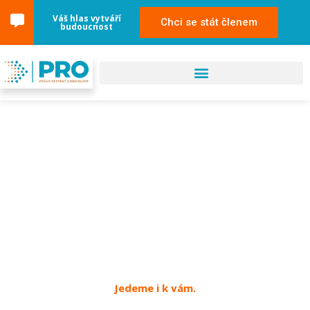
Váš hlas vytváří
Chci se stát členem
budoucnost
31. května 2024
Benešov
Jedeme i k vám.