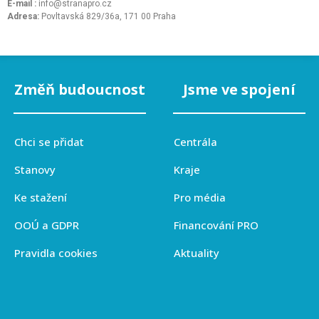
E-mail :
info@stranapro.cz
Adresa:
Povltavská 829/36a, 171 00 Praha
Změň budoucnost
Jsme ve spojení
Chci se přidat
Centrála
Stanovy
Kraje
Ke stažení
Pro média
OOÚ a GDPR
Financování PRO
Pravidla cookies
Aktuality