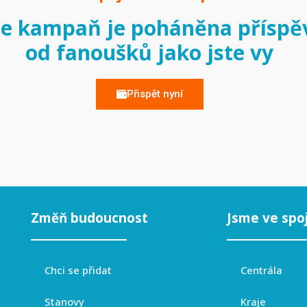
e kampaň je poháněna příspě
od fanoušků jako jste vy
Přispět nyní
Změň budoucnost
Jsme ve spo
Chci se přidat
Centrála
Stanovy
Kraje