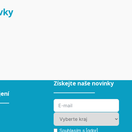
vky
Získejte naše novinky
jení
Souhlasím s [gdpr].