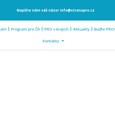
Napište nám váš názor
info@stranapro.cz
kání
Program pro ČR
PRO v krajích
Aktuality
Buďte PRO!
Kontakty
17. září 2024
Hodonín