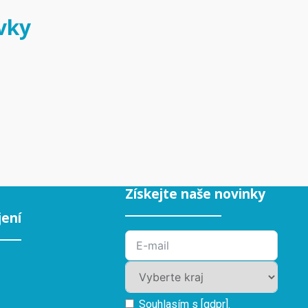
vky
Získejte naše novinky
jení
Souhlasím s [gdpr].