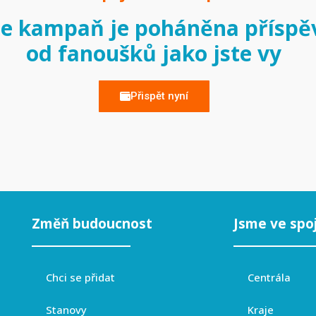
e kampaň je poháněna příspě
od fanoušků jako jste vy
Přispět nyní
Změň budoucnost
Jsme ve spo
Chci se přidat
Centrála
Stanovy
Kraje