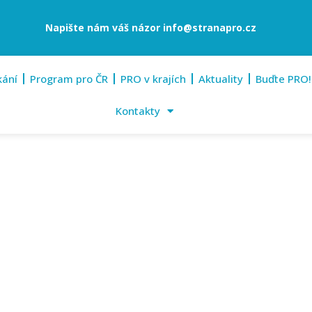
Napište nám váš názor
info@stranapro.cz
kání
Program pro ČR
PRO v krajích
Aktuality
Buďte PRO!
Kontakty
14. září 2024
Klášterec nad Ohří