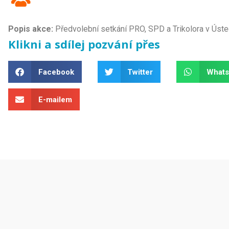
Popis akce:
Předvolební setkání PRO, SPD a Trikolora v Úste
Klikni a sdílej pozvání přes
Facebook
Twitter
What
E-mailem