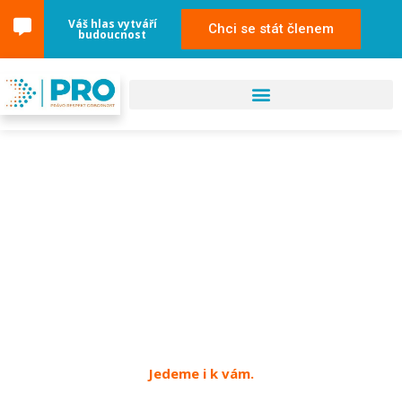
Váš hlas vytváří
Chci se stát členem
budoucnost
10. září 2024
Hrádek nad Nisou
Jedeme i k vám.