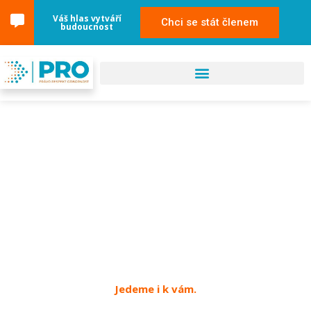
Váš hlas vytváří
Chci se stát členem
budoucnost
18. září 2024
Postoloprty
Jedeme i k vám.