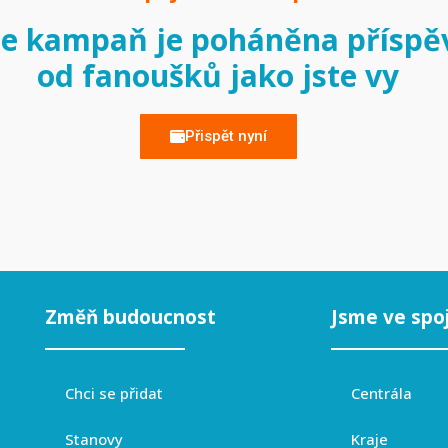
e kampaň je poháněna příspě
od fanoušků jako jste vy
Přispět nyní
Změň budoucnost
Jsme ve spo
Chci se přidat
Centrála
Stanovy
Kraje