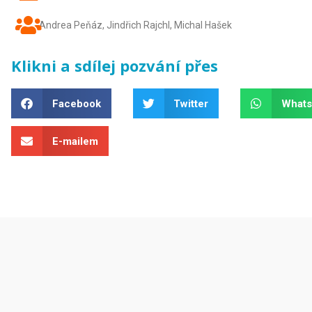
Andrea Peňáz
,
Jindřich Rajchl
,
Michal Hašek
Klikni a sdílej pozvání přes
Facebook
Twitter
What
E-mailem