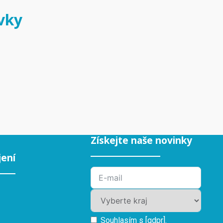
vky
Získejte naše novinky
jení
Souhlasím s [gdpr].