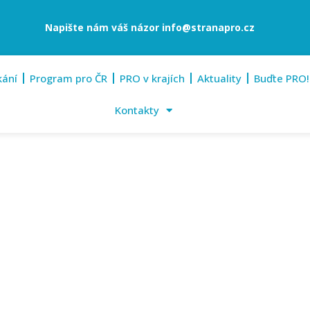
Napište nám váš názor
info@stranapro.cz
kání
Program pro ČR
PRO v krajích
Aktuality
Buďte PRO!
Kontakty
20. března 2025
ův Brod – POZOR ZMĚNA- ZRU