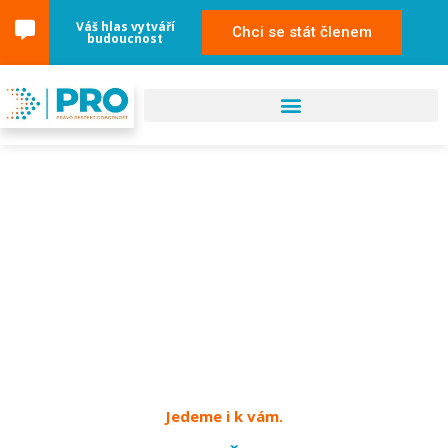
Váš hlas vytváří
Chci se stát členem
budoucnost
21. května 2025
Karlovy Vary – Český
jarmark
Jedeme i k vám.