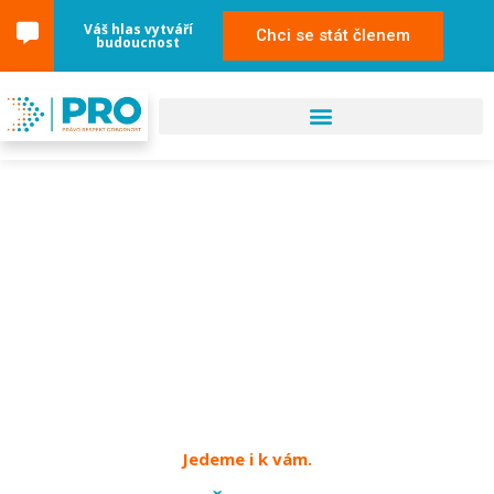
Váš hlas vytváří
Chci se stát členem
budoucnost
19. června 2025
Brno – Český jarmark
Jedeme i k vám.