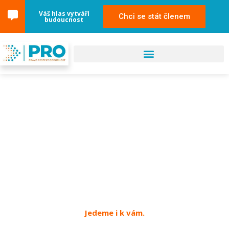
Váš hlas vytváří
Chci se stát členem
budoucnost
02. června 2025
Rýmařov
Jedeme i k vám.