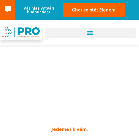
Váš hlas vytváří
Chci se stát členem
budoucnost
27. června 2025
Havířov
Jedeme i k vám.