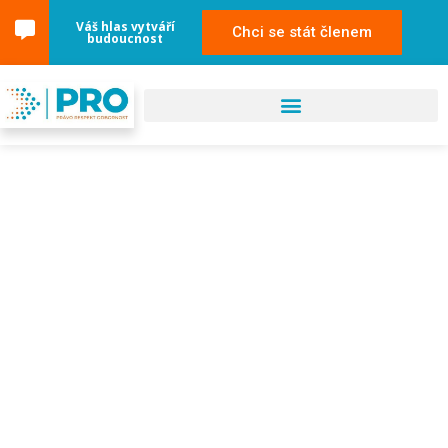
Váš hlas vytváří
Chci se stát členem
budoucnost
30. září 2025
Havířov – POZOR,
CELODENNÍ PROGRAM JE
ZRUŠEN Z DŮVODU
ÚČASTI JUDr. RAJCHLA v
pořadu K věci na CNN
Prima News!