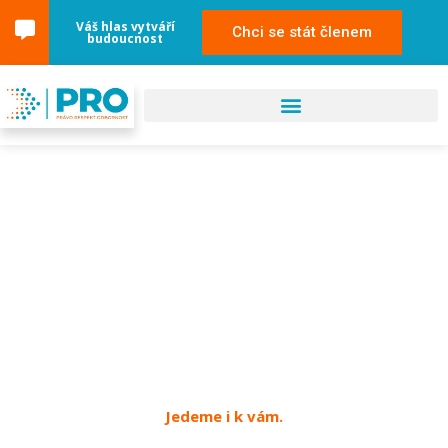
Váš hlas vytváří
Chci se stát členem
budoucnost
16. dubna 2024
Uherské Hradiště
Jedeme i k vám.