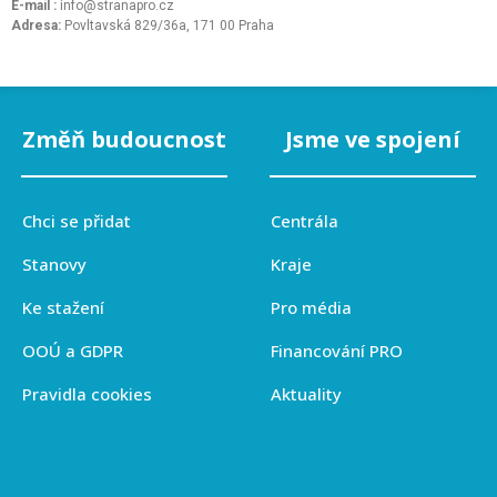
E-mail :
info@stranapro.cz
Adresa:
Povltavská 829/36a, 171 00 Praha
Změň budoucnost
Jsme ve spojení
Chci se přidat
Centrála
Stanovy
Kraje
Ke stažení
Pro média
OOÚ a GDPR
Financování PRO
Pravidla cookies
Aktuality