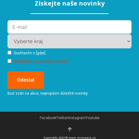
Získejte naše novinky
Souhlasím s [gdpr].
Souhlasím se zasíláním sdělení
Odeslat
Buď zván na akce, nepropásni důležité novinky.
Facebook
Twitter
Instagram
Youtube
Copyright 2023 © www.stranapro.cz